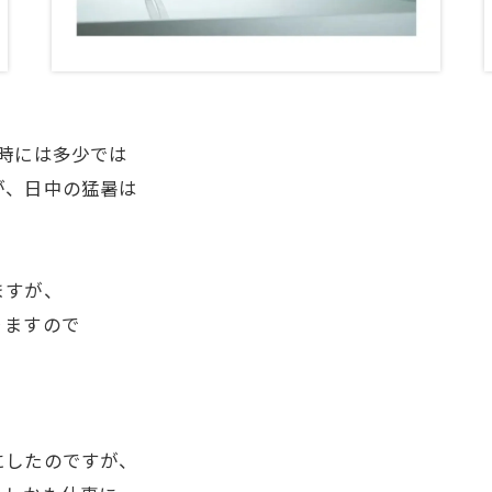
時には多少では
が、日中の猛暑は
ますが、
りますので
。
にしたのですが、