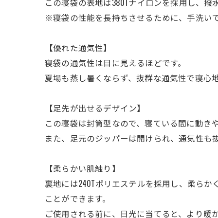
この寝袋の表地は380Tナイロンを採用し、
※寝袋の性能を長持ちさせるために、手洗い
【優れた通気性】
寝袋の通気性は目に見えるほどです。
夏場も蒸し暑くならず、抜群な通気性で寝心
【足先が出せるデザイン】
この寝袋は封筒型なので、寝ている間に動き
また、足元のジッパーは開けられ、通気性も
【柔らかい肌触り】
裏地には240Tポリエステルを採用し、柔ら
ことができます。
ご使用される前に、日光に当てると、より暖