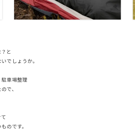
。
な？と
ないでしょうか。
、駐車場整理
たので、
。
けて
いものです。