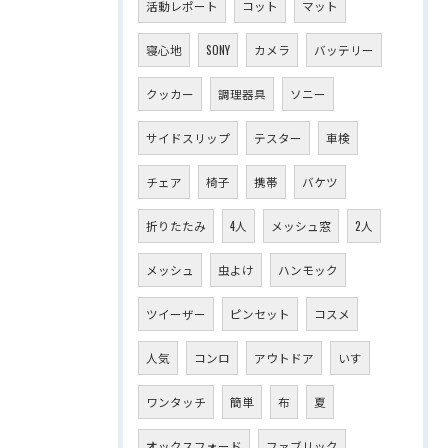
活動レポート
コット
マット
寝心地
SONY
カメラ
バッテリー
クッカー
調理器具
ソニー
サイドスリップ
テスター
車検
チェア
椅子
携帯
バケツ
折りたたみ
4人
メッシュ窓
2人
メッシュ
虫よけ
ハンモック
ツイーザー
ピンセット
コスメ
人気
コンロ
アウトドア
いす
ワンタッチ
簡単
布
夏
オックスフォード
ファブリック