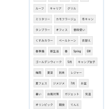
ルーフ
キャリア
グリル
ミリタリー
カモフラージュ
冬キャン
タンブラー
オフィス
普段使い
くすみカラー
ペールトーン
衣替え
春準備
新生活
春
Spring
GW
ゴールデンウィーク
5月
キャンプ女子
梅雨
夏至
到来
レジャー
夏フェス
ジメジメ
7月
お盆
暑い
台風対策
ガジェット
気温
オリンピック
競技
てんと