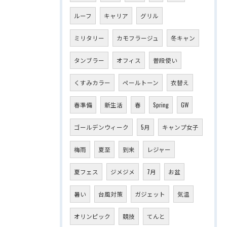
ルーフ
キャリア
グリル
ミリタリー
カモフラージュ
冬キャン
タンブラー
オフィス
普段使い
くすみカラー
ペールトーン
衣替え
春準備
新生活
春
Spring
GW
ゴールデンウィーク
5月
キャンプ女子
梅雨
夏至
到来
レジャー
夏フェス
ジメジメ
7月
お盆
暑い
台風対策
ガジェット
気温
オリンピック
競技
てんと