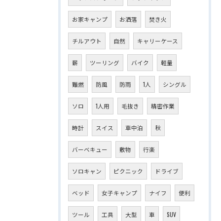
お家キャンプ
お洒落
焚き火
チルアウト
自然
キャリーケース
薪
ツーリング
バイク
軽量
難燃
防風
防雨
1人
シングル
ソロ
1人用
毛抜き
精密作業
時計
スイス
車中泊
秋
バーベキュー
敷物
行楽
ソロキャン
ピクニック
ドライブ
ベッド
女子キャンプ
ナイフ
便利
ツール
工具
大型
車
SUV