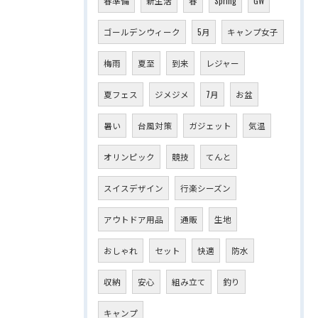
春準備
新生活
春
Spring
GW
ゴールデンウィーク
5月
キャンプ女子
梅雨
夏至
到来
レジャー
夏フェス
ジメジメ
7月
お盆
暑い
台風対策
ガジェット
気温
オリンピック
競技
てんと
スイスデザイン
行楽シーズン
アウトドア用品
通販
生地
おしゃれ
セット
快適
防水
収納
安心
組み立て
釣り
キャンプ