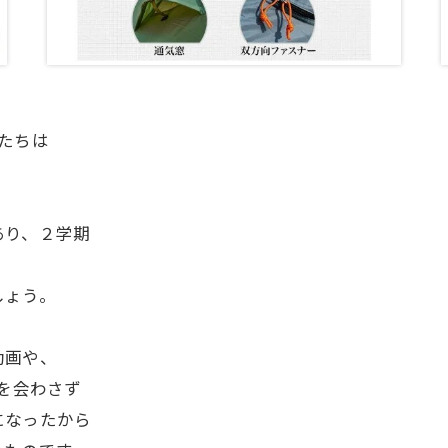
たちは
あり、２学期
しょう。
動画や、
顔を会わさず
になったから