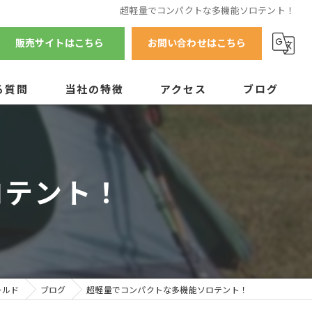
超軽量でコンパクトな多機能ソロテント！
販売サイトはこちら
お問い合わせはこちら
る質問
当社の特徴
アクセス
ブログ
テント
マット
ロテント！
チェア
テーブル
調理器具
ールド
ブログ
超軽量でコンパクトな多機能ソロテント！