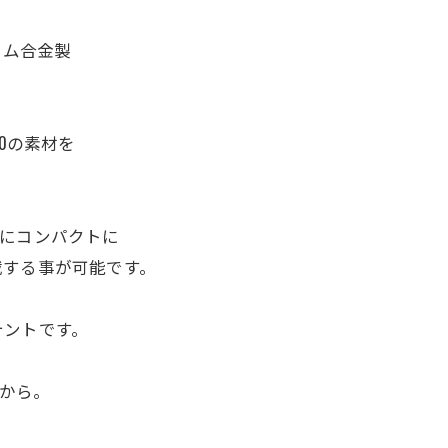
ウム合金製
0の素材を
非常にコンパクトに
載する事が可能です。
テントです。
から。