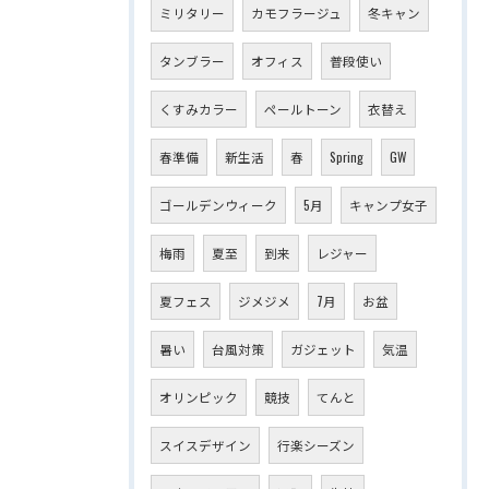
ミリタリー
カモフラージュ
冬キャン
タンブラー
オフィス
普段使い
くすみカラー
ペールトーン
衣替え
春準備
新生活
春
Spring
GW
ゴールデンウィーク
5月
キャンプ女子
梅雨
夏至
到来
レジャー
夏フェス
ジメジメ
7月
お盆
暑い
台風対策
ガジェット
気温
オリンピック
競技
てんと
スイスデザイン
行楽シーズン