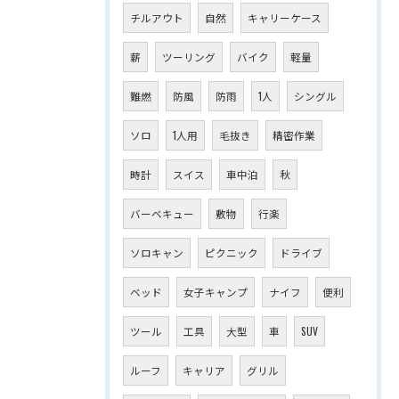
チルアウト
自然
キャリーケース
薪
ツーリング
バイク
軽量
難燃
防風
防雨
1人
シングル
ソロ
1人用
毛抜き
精密作業
時計
スイス
車中泊
秋
バーベキュー
敷物
行楽
ソロキャン
ピクニック
ドライブ
ベッド
女子キャンプ
ナイフ
便利
ツール
工具
大型
車
SUV
ルーフ
キャリア
グリル