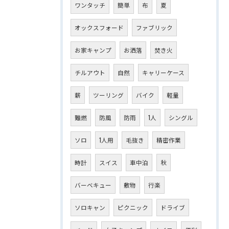
ワンタッチ
簡単
布
夏
オックスフォード
ファブリック
お家キャンプ
お洒落
焚き火
チルアウト
自然
キャリーケース
薪
ツーリング
バイク
軽量
難燃
防風
防雨
1人
シングル
ソロ
1人用
毛抜き
精密作業
時計
スイス
車中泊
秋
バーベキュー
敷物
行楽
ソロキャン
ピクニック
ドライブ