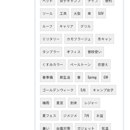
ベッド
女子キャンプ
ナイフ
便利
ツール
工具
大型
車
SUV
ルーフ
キャリア
グリル
ミリタリー
カモフラージュ
冬キャン
タンブラー
オフィス
普段使い
くすみカラー
ペールトーン
衣替え
春準備
新生活
春
Spring
GW
ゴールデンウィーク
5月
キャンプ女子
梅雨
夏至
到来
レジャー
夏フェス
ジメジメ
7月
お盆
暑い
台風対策
ガジェット
気温